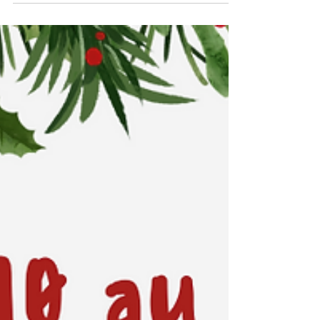
Mardi : Potage de potiron Chili de légumes
et riz Pont l'Evêque AOC Orange Mercredi :
Chou rouge vinaigrette d'alsace Emincé de
poulet...