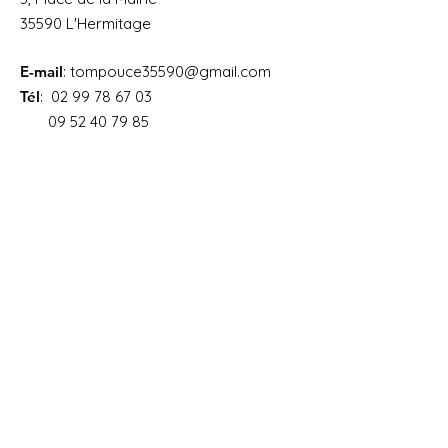
35590 L'Hermitage
E-mail
:
tompouce35590@gmail.com
Tél
:
02 99 78 67 03
09 52 40 79 85
Une question ?
Ouvrir
Liens utiles
À propos